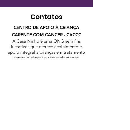
Contatos
CENTRO DE APOIO À CRIANÇA
CARENTE COM CANCER - CACCC
A Casa Ninho é uma ONG sem fins
lucrativos que oferece acolhimento e
apoio integral a crianças em tratamento
contra o câncer ou transplantados.
contato@casaninho.org.br
Horário de atendimento: Segunda à sexta,
das 9h às 17h.
CASA DA CRIANÇA
Rua Almeida Tôrres, 264 – Aclimação, São
Paulo
Cep
01530-010
- Fone:
(11) 3208-1162
CNPJ/MF:
00.113.842
/0002-30
CASA DOS ADOLESCENTES