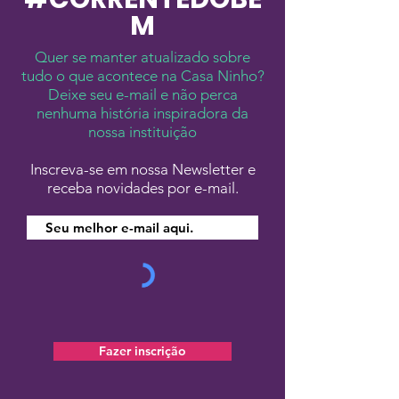
tratamento d
M
câncer?
Quer se manter atualizado sobre
tudo o que acontece na Casa Ninho?
Deixe seu e-mail e não perca
nenhuma história inspiradora da
nossa instituição
Inscreva-se em nossa Newsletter e
receba novidades por e-mail.
Fazer inscrição