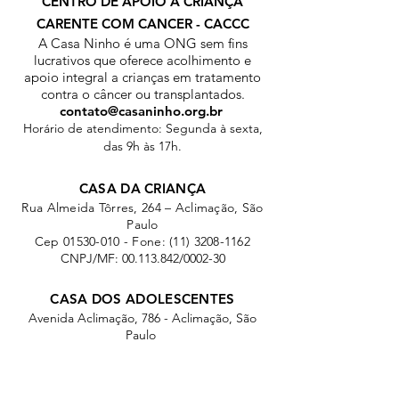
CENTRO DE APOIO À CRIANÇA
CARENTE COM CANCER - CACCC
A Casa Ninho é uma ONG sem fins
lucrativos que oferece acolhimento e
apoio integral a crianças em tratamento
contra o câncer ou transplantados.
contato@casaninho.org.br
Horário de atendimento: Segunda à sexta,
das 9h às 17h.
CASA DA CRIANÇA
Rua Almeida Tôrres, 264 – Aclimação, São
Paulo
Cep
01530-010
- Fone:
(11) 3208-1162
CNPJ/MF:
00.113.842
/0002-30
CASA DOS ADOLESCENTES
Avenida Aclimação, 786 - Aclimação, São
Paulo
Cep
01531-000
- Fone:
(11) 3207-4255
/
3208-
8404
(Bazar)
CNPJ/MF:
00.113.842
/0001-50