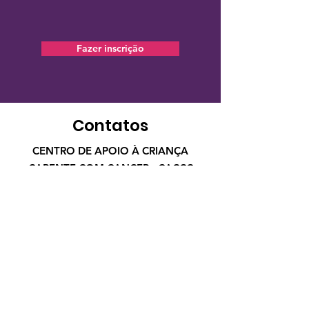
Fazer inscrição
Contatos
CENTRO DE APOIO À CRIANÇA
CARENTE COM CANCER - CACCC
A Casa Ninho é uma ONG sem fins
lucrativos que oferece acolhimento e
apoio integral a crianças em tratamento
contra o câncer ou transplantados.
contato@casaninho.org.br