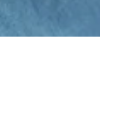
Leucemia
O que é a Leucemia? A Leucemia é um tipo de
câncer que ocorre nas células sanguíneas, quando
a produção das células na medula óssea sai...