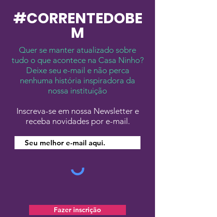
precisam de
#
CORRENTE
DO
BE
tratamento d
M
câncer?
Quer se manter atualizado sobre
tudo o que acontece na Casa Ninho?
Deixe seu e-mail e não perca
nenhuma história inspiradora da
nossa instituição
Inscreva-se em nossa Newsletter e
receba novidades por e-mail.
Fazer inscrição